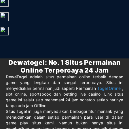
Dewatogel: No. 1 Situs Permainan
Online Terpercaya 24 Jam
DewaTogel
adalah situs permainan online terbaik dengan
game yang lengkap dan sangat terpercaya. Situs ini
menyediakan permainan judi seperti Permainan
Togel Online
,
slot online, sportsbook dan betting live casino. Link situs
game ini selalu siap menemani 24 jam nonstop setiap harinya
tanpa ada jam Offline.
Situs Togel ini juga menyediakan berbagai fitur menarik yang
memudahkan dalam setiap permainan para user di dalam
game play situs kami. Namun bukan hanya situs ini
memberikan pengalaman bermain yang seru menarik dengan