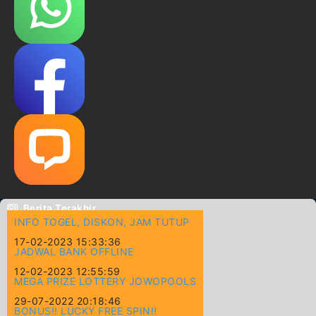
Berita Terakhir
INFO TOGEL, DISKON, JAM TUTUP
17-02-2023 15:33:36
JADWAL BANK OFFLINE
12-02-2023 12:55:59
MEGA PRIZE LOTTERY JOWOPOOLS
29-07-2022 20:18:46
BONUS!! LUCKY FREE SPIN!!