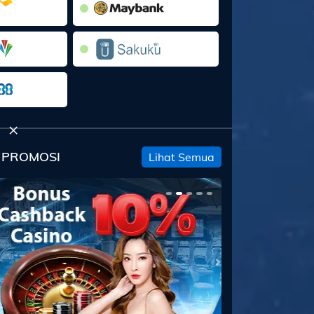
×
PROMOSI
Lihat Semua
...
Celta Vi... vs Osasuna
i
16/08 22:00PM
H
Celta Vigo
ano
W
Osasuna
ious
Next
0.25
1.07
Odds
-1.05
-0.50
HDP
0.50
1.06
Odds
-1.