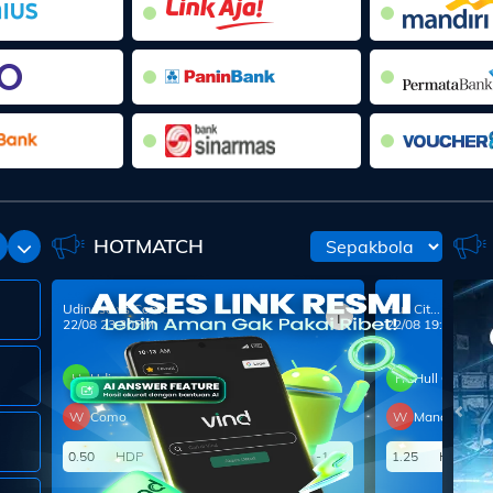
HOTMATCH
Hull Cit... vs Manchest...
Sevilla vs Rayo Val
i
i
22/08 19:30PM
16/08 22:00PM
H
Hull City
H
Sevilla
W
Manchester United
W
Rayo Vallec
Prev
1.14
1.25
HDP
-1.25
-1.12
Odds
-1.01
-0.25
HDP