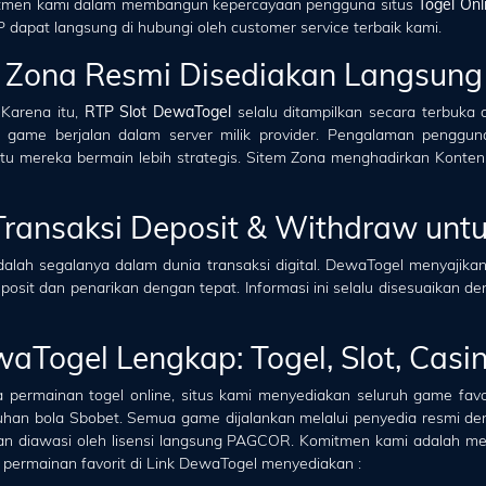
omitmen kami dalam membangun kepercayaan pengguna situs
Togel Onl
 dapat langsung di hubungi oleh customer service terbaik kami.
 Zona Resmi Disediakan Langsung 
Karena itu,
RTP Slot DewaTogel
selalu ditampilkan secara terbuka 
uh game berjalan dalam server milik provider. Pengalaman pengg
 mereka bermain lebih strategis. Sitem Zona menghadirkan Konte
Transaksi Deposit & Withdraw untu
lah segalanya dalam dunia transaksi digital. DewaTogel menyajikan j
osit dan penarikan dengan tepat. Informasi ini selalu disesuaikan d
ogel Lengkap: Togel, Slot, Casin
 permainan togel online, situs kami menyediakan seluruh game fav
 taruhan bola Sbobet. Semua game dijalankan melalui penyedia resmi d
n diawasi oleh lisensi langsung PAGCOR. Komitmen kami adalah me
ame permainan favorit di Link DewaTogel menyediakan :