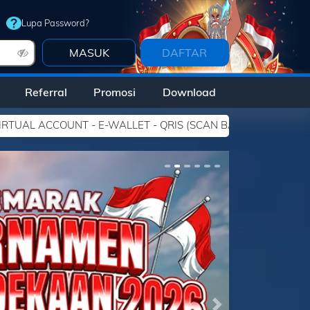
Lupa Password?
DAFTAR
Referral
Promosi
Download
ALLET - QRIS (SCAN BARCODE). Link Alternatif DEWATOGEL : - h