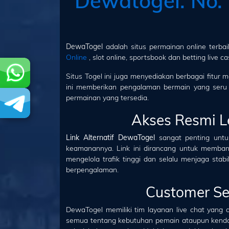
Dewatogel: No. 
DewaTogel
adalah situs permainan online terba
Online
, slot online, sportsbook dan betting live 
Situs Togel ini juga menyediakan berbagai fitu
ini memberikan pengalaman bermain yang seru m
permainan yang tersedia.
Akses Resmi Le
Link Alternatif DewaTogel
sangat penting untuk
keamanannya. Link ini dirancang untuk memba
mengelola trafik tinggi dan selalu menjaga stabil
berpengalaman.
Customer Ser
DewaTogel memiliki tim layanan live chat yang 
semua tentang kebutuhan pemain ataupun kendala