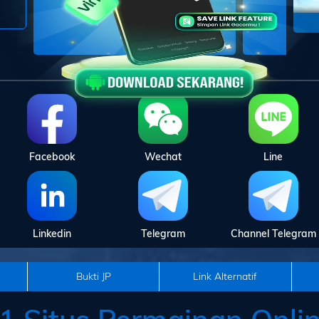
PLAY
Facebook
Wechat
Line
Linkedin
Telegram
Channel Telegram
Bukti JP
Link Alternatif