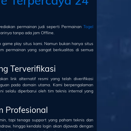
ne Terpercaya 24
yediakan permainan judi seperti Permainan
Togel
harinya tanpa ada jam Offline.
m game play situs kami. Namun bukan hanya situs
tem permainan yang sangat berkualitas di semua
g Terverifikasi
 link alternatif resmi yang telah diverifikasi
ngguan pada domain utama. Kami berpengalaman
ni selalu diperbarui oleh tim teknis internal yang
m Profesional
dmin, tapi tenaga support yang paham teknis dan
hdraw, hingga kendala login akan dijawab dengan